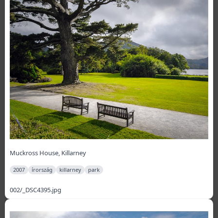
Muckross House, Killarney
2007
írország
killarney
park
002/_DSC4395.jpg