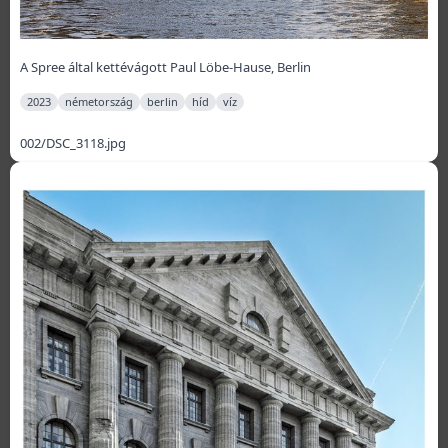
A Spree által kettévágott Paul Löbe-Hause, Berlin
2023
németország
berlin
híd
víz
002/DSC_3118.jpg