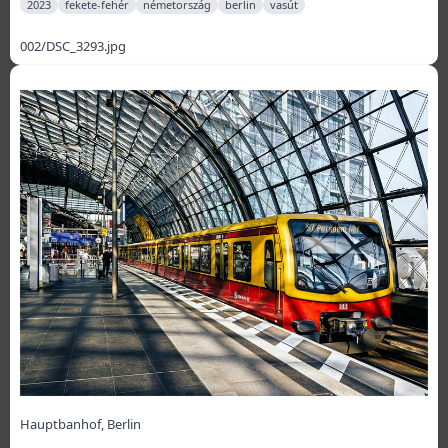
2023
fekete-fehér
németország
berlin
vasút
002/DSC_3293.jpg
Hauptbanhof, Berlin