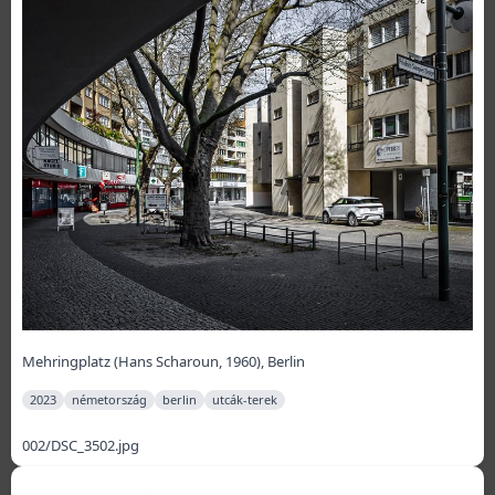
Mehringplatz (Hans Scharoun, 1960), Berlin
2023
németország
berlin
utcák-terek
002/DSC_3502.jpg