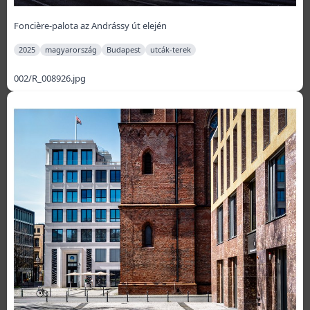
Foncière-palota az Andrássy út elején
2025
magyarország
Budapest
utcák-terek
002/R_008926.jpg