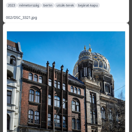
2023
németország
berlin
utcák-terek
bejárat-kapu
002/DSC_3321.jpg