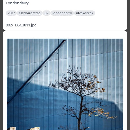
Londonderry
2007
észak-írország
uk
londonderry
utcák-terek
002/_DSC3811.jpg