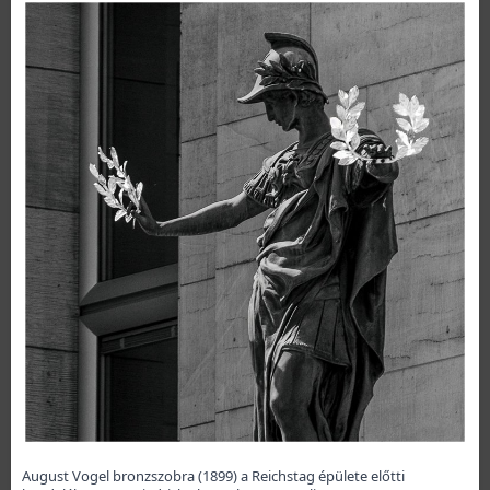
August Vogel bronzszobra (1899) a Reichstag épülete előtti