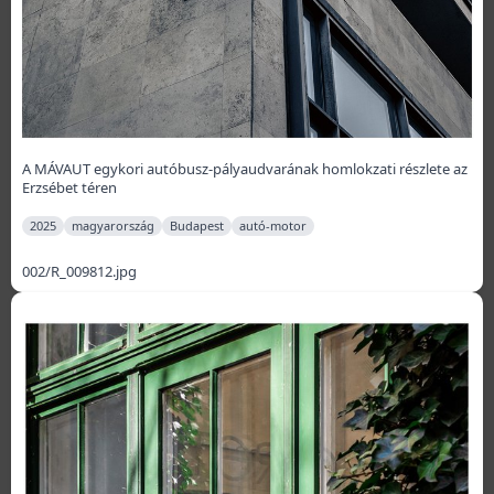
A MÁVAUT egykori autóbusz-pályaudvarának homlokzati részlete az
Erzsébet téren
2025
magyarország
Budapest
autó-motor
002/R_009812.jpg