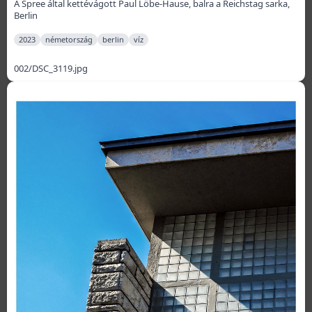
A Spree által kettévágott Paul Löbe-Hause, balra a Reichstag sarka,
Berlin
2023
németország
berlin
víz
002/DSC_3119.jpg