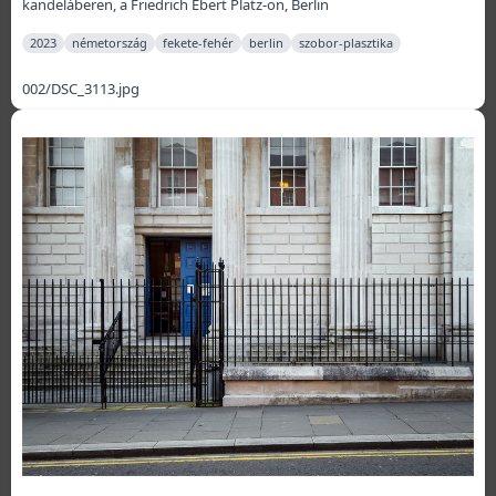
kandeláberen, a Friedrich Ebert Platz-on, Berlin
2023
németország
fekete-fehér
berlin
szobor-plasztika
002/DSC_3113.jpg