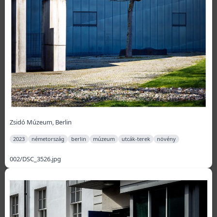
Zsidó Múzeum, Berlin
2023
németország
berlin
múzeum
utcák-terek
növény
002/DSC_3526.jpg