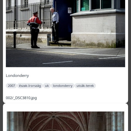
Londonderry
2007
észak-írország
uk
londonderry
utcák-terek
002/_DSC3810.jpg