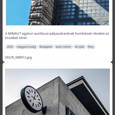
A MÁVAUT egykori autóbusz-pályaudvarának homlokzati részlete az
Erzsébet téren
2025
magyarország
Budapest
autó-motor
árnyék
fény
002/R_008912.jpg