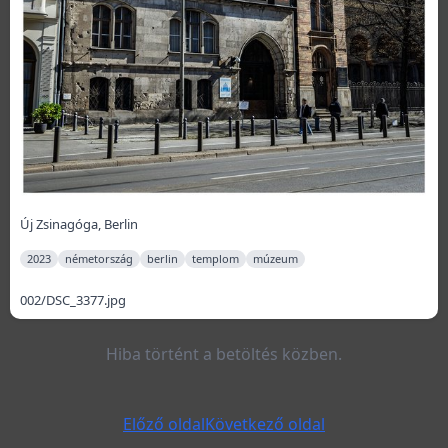
Új Zsinagóga, Berlin
2023
németország
berlin
templom
múzeum
002/DSC_3377.jpg
Hiba történt a betöltés közben.
Előző oldal
Következő oldal