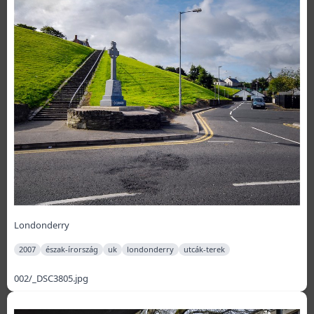
Londonderry
2007
észak-írország
uk
londonderry
utcák-terek
002/_DSC3805.jpg