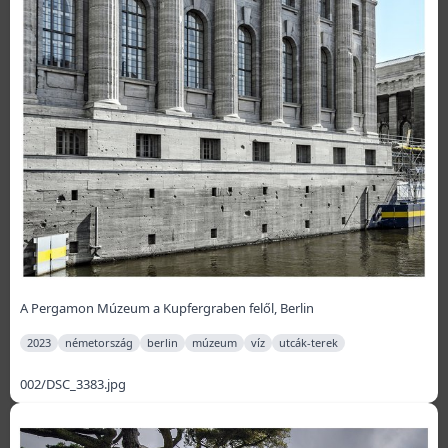
A Pergamon Múzeum a Kupfergraben felől, Berlin
2023
németország
berlin
múzeum
víz
utcák-terek
002/DSC_3383.jpg