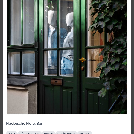
Hackesche Höfe, Berlin
2023
németország
berlin
utcák-terek
kirakat