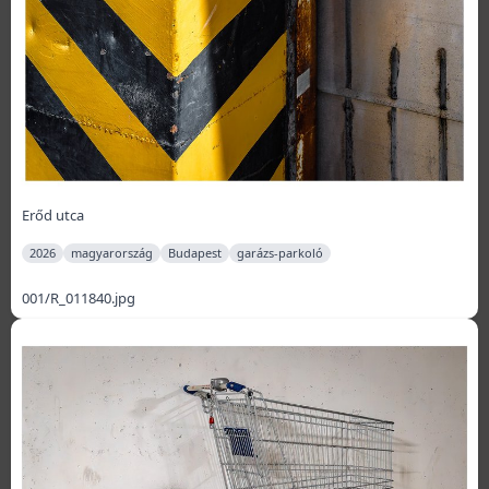
Erőd utca
2026
magyarország
Budapest
garázs-parkoló
001/R_011840.jpg