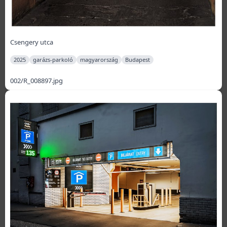
Csengery utca
2025
garázs-parkoló
magyarország
Budapest
002/R_008897.jpg