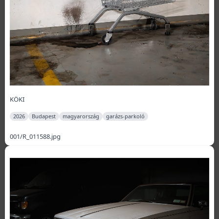
KÖKI
2026
Budapest
magyarország
garázs-parkoló
001/R_011588.jpg