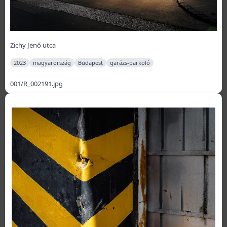
Zichy Jenő utca
2023
magyarország
Budapest
garázs-parkoló
001/R_002191.jpg