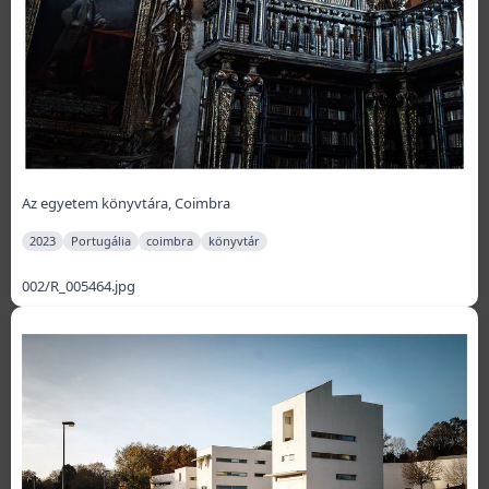
Az egyetem könyvtára, Coimbra
2023
Portugália
coimbra
könyvtár
002/R_005464.jpg