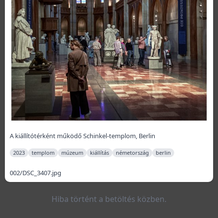
A kiállítótérként működő Schinkel-templom, Berlin
2023
templom
múzeum
kiállítás
németország
berlin
002/DSC_3407.jpg
Hiba történt a betöltés közben.