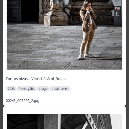
Fontos hívás a Városházáról, Braga
2023
Portugália
braga
utcák-terek
002/R_005226_2.jpg