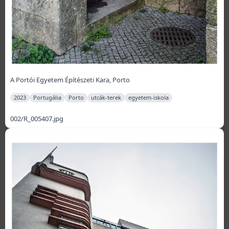
A Portói Egyetem Építészeti Kara, Porto
2023
Portugália
Porto
utcák-terek
egyetem-iskola
002/R_005407.jpg