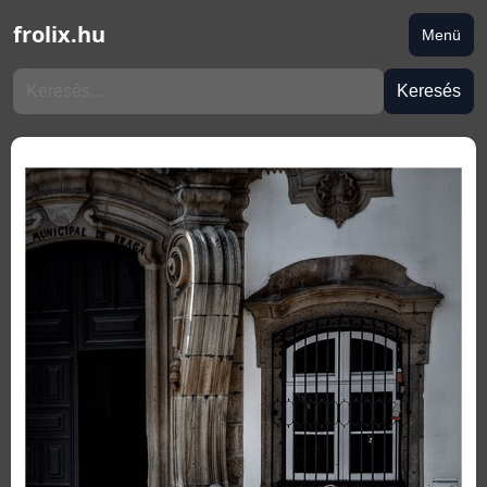
frolix.hu
Menü
Keresés