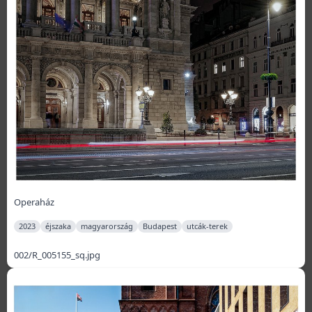
Operaház
2023
éjszaka
magyarország
Budapest
utcák-terek
002/R_005155_sq.jpg