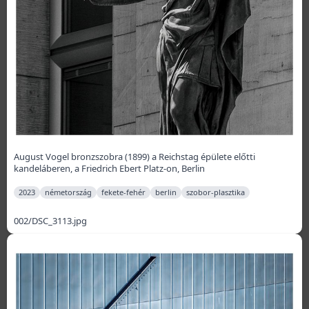
August Vogel bronzszobra (1899) a Reichstag épülete előtti
kandeláberen, a Friedrich Ebert Platz-on, Berlin
2023
németország
fekete-fehér
berlin
szobor-plasztika
002/DSC_3113.jpg