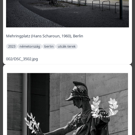
Mehringplatz (Hans Scharoun, 1960), Berlin
2023
németország
berlin
utcák-terek
002/DSC_3502.jpg