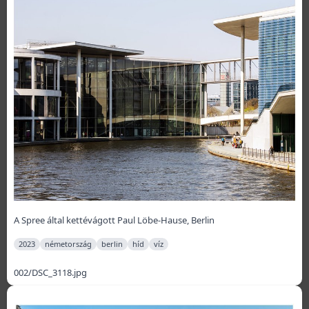
A Spree által kettévágott Paul Löbe-Hause, Berlin
2023
németország
berlin
híd
víz
002/DSC_3118.jpg