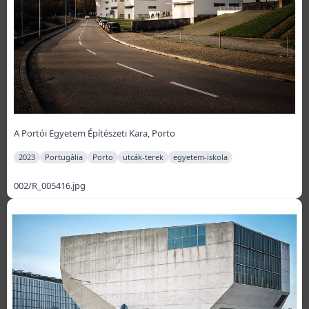
A Portói Egyetem Építészeti Kara, Porto
2023
Portugália
Porto
utcák-terek
egyetem-iskola
002/R_005416.jpg