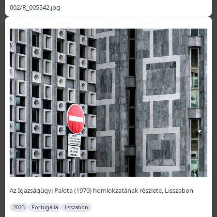
002/R_005542.jpg
Az Igazságügyi Palota (1970) homlokzatának részlete, Lisszabon
2023
Portugália
lisszabon