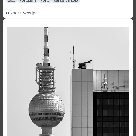
2023
Portugália
Porto
garázs-parkoló
002/R_005285.jpg