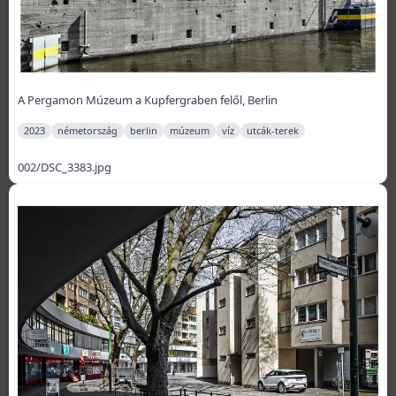
A Pergamon Múzeum a Kupfergraben felől, Berlin
2023
németország
berlin
múzeum
víz
utcák-terek
002/DSC_3383.jpg