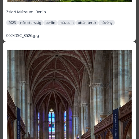
Zsidó Múzeum, Berlin
2023
németország
berlin
múzeum
utcák-terek
növény
002/DSC_3526.jpg