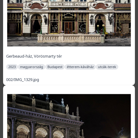
Gerbeaud-ház, Vörösmarty tér
2023
magyarország
Budapest
étterem-káváház
utcák-terek
002/IMG_1329.jpg