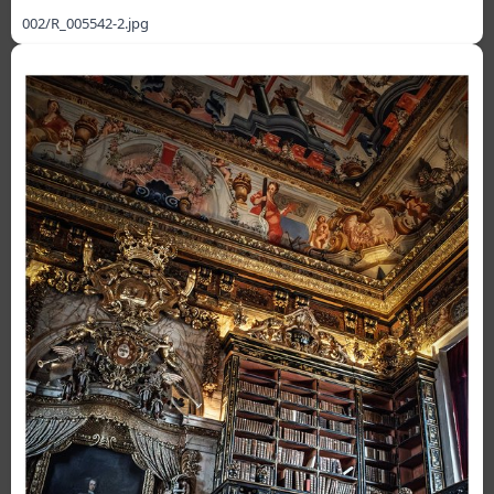
002/R_005542-2.jpg