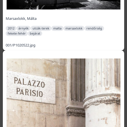
Marsaxlokk, Málta
2012
árnyék
utcák-terek
malta
marsaxlokk
rendőrség
fekete-fehér
bejárat
001/P1020522.jpg