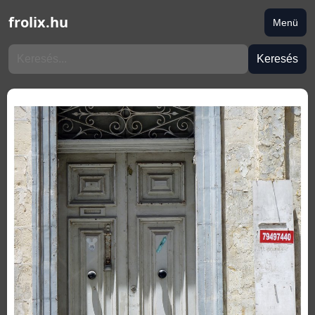
frolix.hu
Menü
Keresés