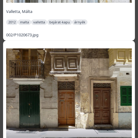
Valletta, Málta
2012
malta
valletta
bejárat-kapu
árnyék
002/P1020673.jpg