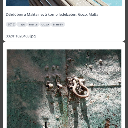
Délidőben a Malita nevű komp fedélzetén, Gozo, Málta
2012
hajó
malta
gozo
árnyék
002/P1020403.jpg