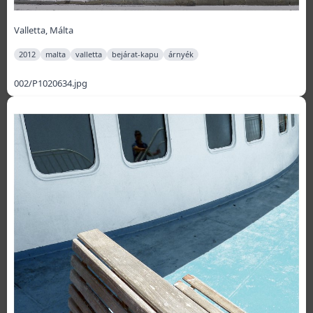
Valletta, Málta
2012
malta
valletta
bejárat-kapu
árnyék
002/P1020634.jpg