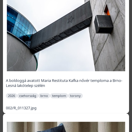
A boldoggá avatott Maria Restituta Kafka nővér temploma a Brno-
Lesná lakótelep szélén
2026
csehország
brno
templom
torony
002/R_011327.jpg