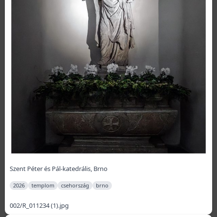
Szent Péter és Pál-katedrális, Brno
2026
templom
csehország
brno
002/R_011234 (1).jpg