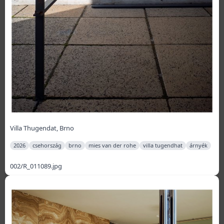
Villa Thugendat, Brno
2026
csehország
brno
mies van der rohe
villa tugendhat
árnyék
002/R_011089.jpg