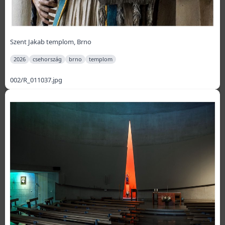
Szent Jakab templom, Brno
2026
csehország
brno
templom
002/R_011037.jpg