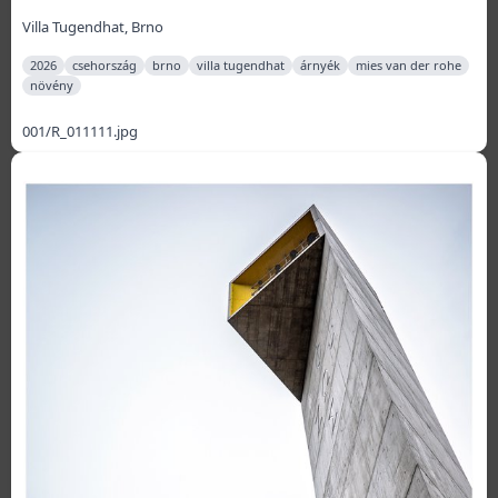
Villa Tugendhat, Brno
2026
csehország
brno
villa tugendhat
árnyék
mies van der rohe
növény
001/R_011111.jpg