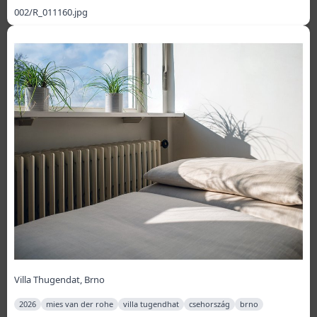
002/R_011160.jpg
Villa Thugendat, Brno
2026
mies van der rohe
villa tugendhat
csehország
brno