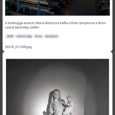
A boldoggá avatott Maria Restituta Kafka nővér temploma a Brno-
Lesná lakótelep szélén
2026
csehország
brno
templom
002/R_011309.jpg