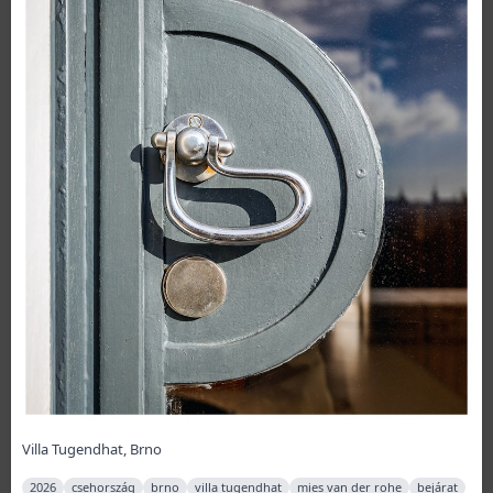
Villa Tugendhat, Brno
2026
csehország
brno
villa tugendhat
mies van der rohe
bejárat