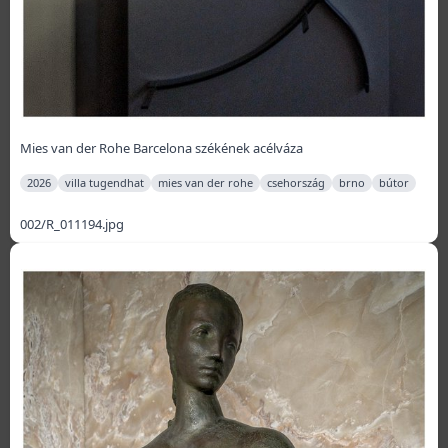
Mies van der Rohe Barcelona székének acélváza
2026
villa tugendhat
mies van der rohe
csehország
brno
bútor
002/R_011194.jpg