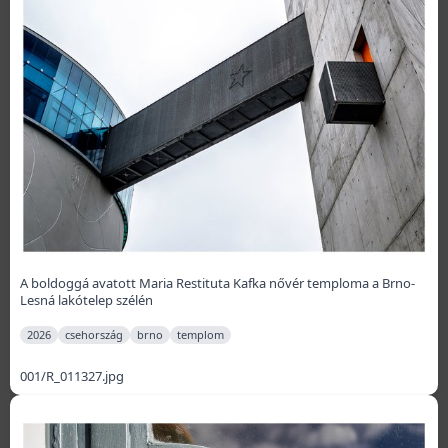
A boldoggá avatott Maria Restituta Kafka nővér temploma a Brno-
Lesná lakótelep szélén
2026
csehország
brno
templom
001/R_011327.jpg