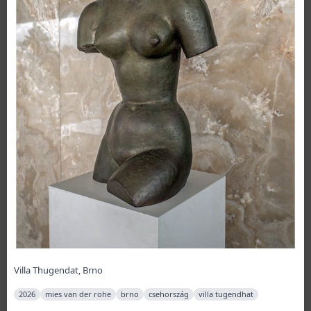
Villa Thugendat, Brno
2026
mies van der rohe
brno
csehország
villa tugendhat