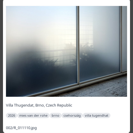
Villa Thugendat, Brno, Czech Republic
2026
mies van der rohe
brno
csehország
villa tugendhat
002/R_011110.jpg