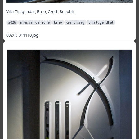
Villa Thugendat, Brno, Czech Republic
2026
mies van der rohe
brno
csehország
villa tugendhat
002/R_011110.jpg