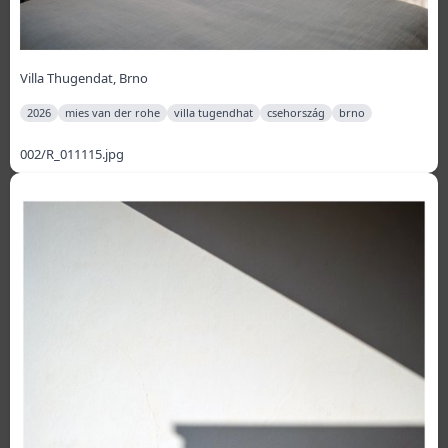
Villa Thugendat, Brno
2026
mies van der rohe
villa tugendhat
csehország
brno
002/R_011115.jpg