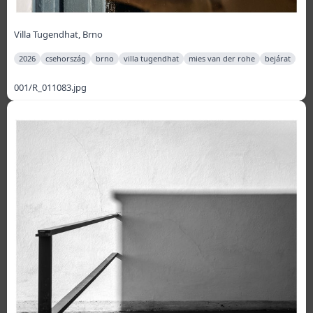
Villa Tugendhat, Brno
2026
csehország
brno
villa tugendhat
mies van der rohe
bejárat
001/R_011083.jpg