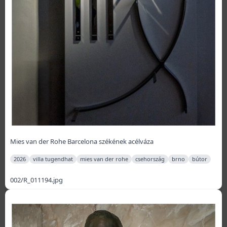
Mies van der Rohe Barcelona székének acélváza
2026
villa tugendhat
mies van der rohe
csehország
brno
bútor
002/R_011194.jpg