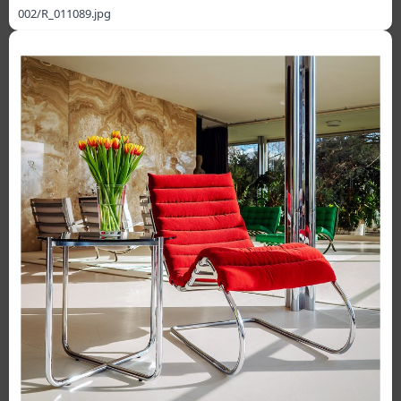
002/R_011089.jpg