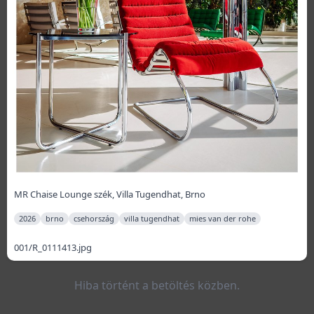
MR Chaise Lounge szék, Villa Tugendhat, Brno
2026
brno
csehország
villa tugendhat
mies van der rohe
001/R_0111413.jpg
Hiba történt a betöltés közben.