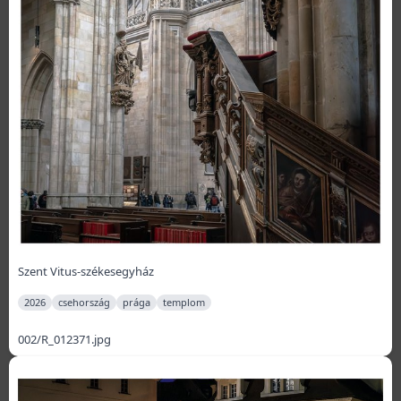
Szent Vitus-székesegyház
2026
csehország
prága
templom
002/R_012371.jpg