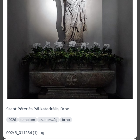
Szent Péter és Pál-katedrális, Brno
2026
templom
csehország
brno
002/R_011234 (1).jpg