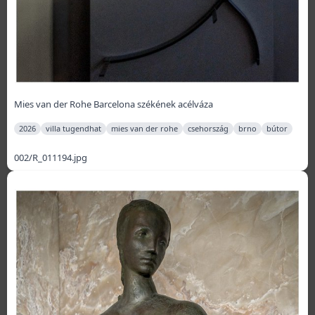
Mies van der Rohe Barcelona székének acélváza
2026
villa tugendhat
mies van der rohe
csehország
brno
bútor
002/R_011194.jpg