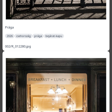
Prága
2026
csehország
prága
bejárat-kapu
002/R_012280.jpg