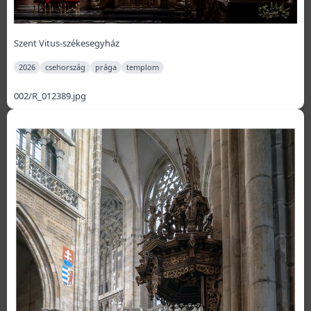
Szent Vitus-székesegyház
2026
csehország
prága
templom
002/R_012389.jpg