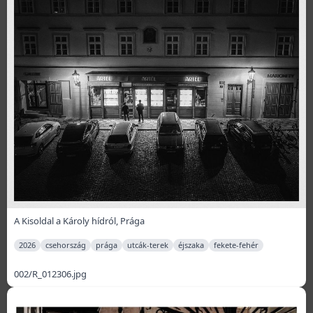
A Kisoldal a Károly hídról, Prága
2026
csehország
prága
utcák-terek
éjszaka
fekete-fehér
002/R_012306.jpg