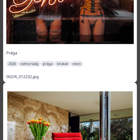
Prága
2026
csehország
prága
kirakat
neon
002/R_012232.jpg