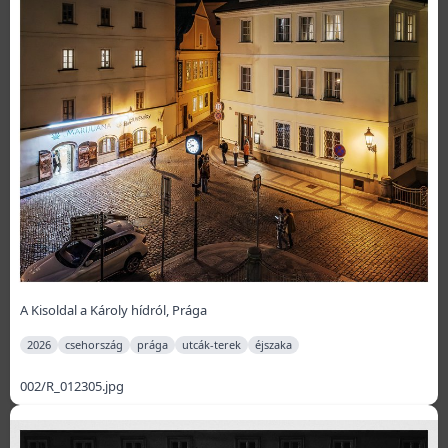
A Kisoldal a Károly hídról, Prága
2026
csehország
prága
utcák-terek
éjszaka
002/R_012305.jpg