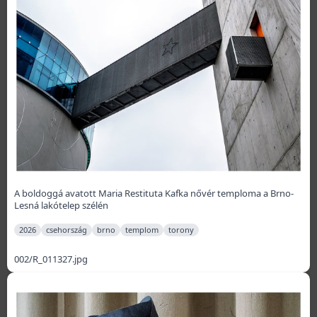
A boldoggá avatott Maria Restituta Kafka nővér temploma a Brno-
Lesná lakótelep szélén
2026
csehország
brno
templom
torony
002/R_011327.jpg