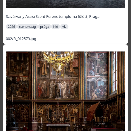
Szivárvány Assisi Szent Ferenc temploma fölött, Prága
2026
csehország
prága
híd
víz
002/R_012579.jpg