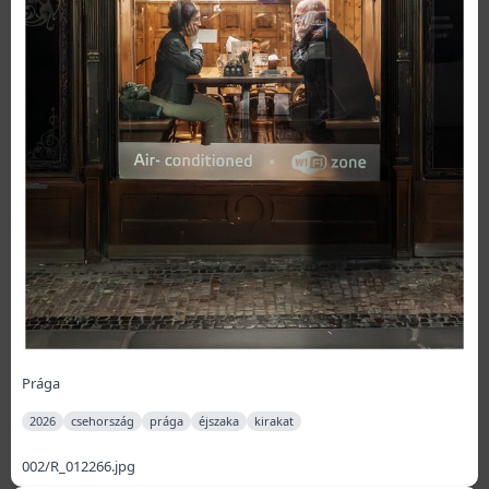
Prága
2026
csehország
prága
éjszaka
kirakat
002/R_012266.jpg