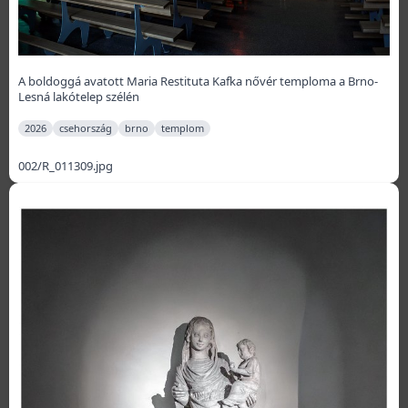
A boldoggá avatott Maria Restituta Kafka nővér temploma a Brno-
Lesná lakótelep szélén
2026
csehország
brno
templom
002/R_011309.jpg