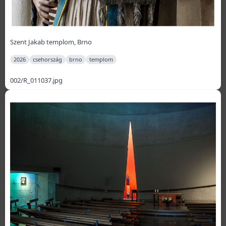
Szent Jakab templom, Brno
2026
csehország
brno
templom
002/R_011037.jpg