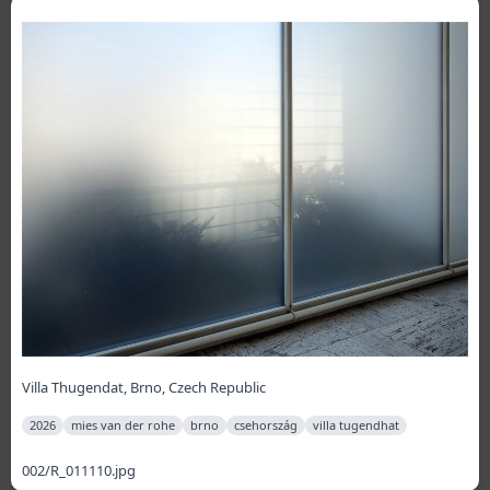
Villa Thugendat, Brno, Czech Republic
2026
mies van der rohe
brno
csehország
villa tugendhat
002/R_011110.jpg