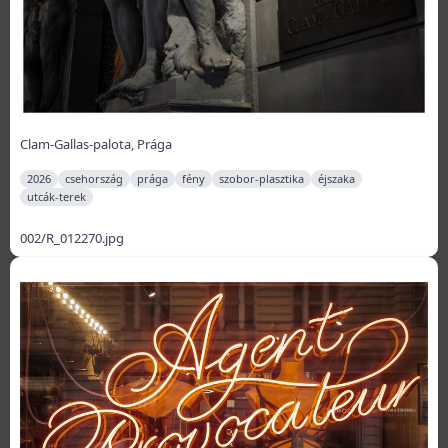
Clam-Gallas-palota, Prága
2026
csehország
prága
fény
szobor-plasztika
éjszaka
utcák-terek
002/R_012270.jpg