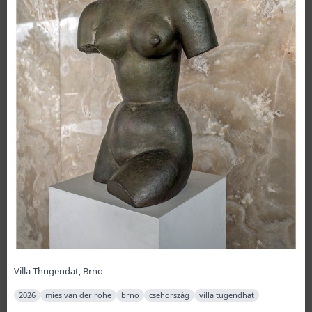
Villa Thugendat, Brno
2026
mies van der rohe
brno
csehország
villa tugendhat