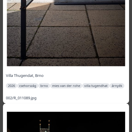
Villa Thugendat, Brno
2026
csehország
brno
mies van der rohe
villa tugendhat
árnyék
002/R_011089.jpg