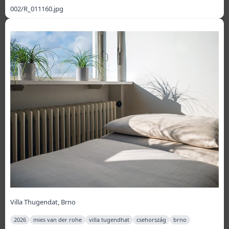
002/R_011160.jpg
Villa Thugendat, Brno
2026
mies van der rohe
villa tugendhat
csehország
brno