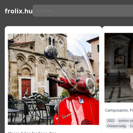
frolix.hu
Camposanto, Pi
2022
szobor-pl
Olaszország
C