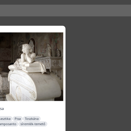
sa
asztika
Pisa
Toszkána
amposanto
síremlék-temető