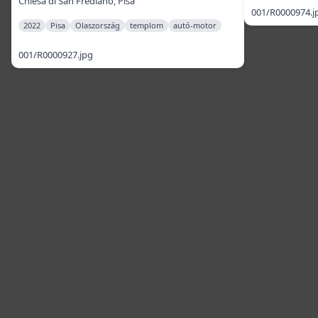
Chiesa di San Frediano, Pisa
001/R0000974.j
2022
Pisa
Olaszország
templom
autó-motor
001/R0000927.jpg