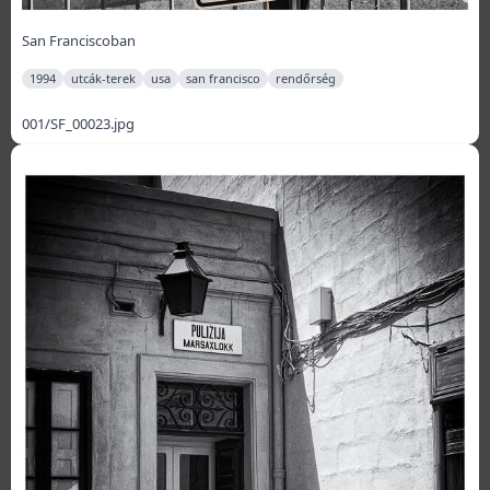
San Franciscoban
1994
utcák-terek
usa
san francisco
rendőrség
001/SF_00023.jpg