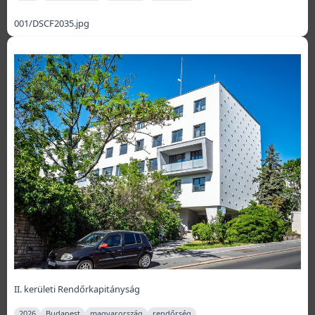
001/DSCF2035.jpg
II. kerületi Rendőrkapitányság
2026
Budapest
magyarország
rendőrség