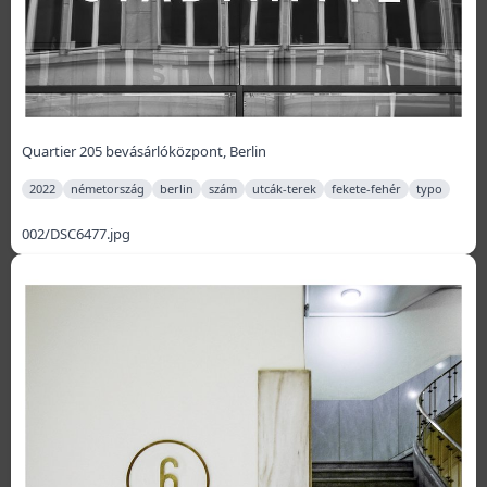
Quartier 205 bevásárlóközpont, Berlin
2022
németország
berlin
szám
utcák-terek
fekete-fehér
typo
002/DSC6477.jpg