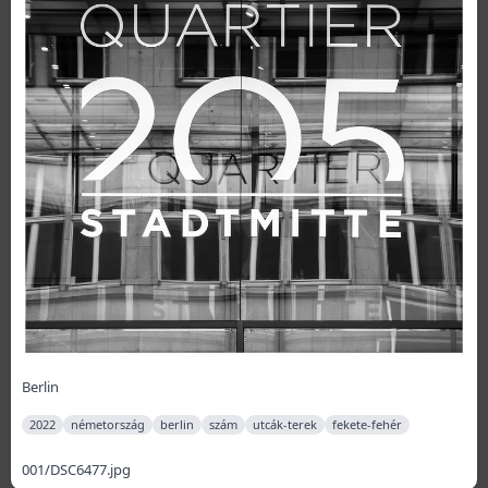
Berlin
2022
németország
berlin
szám
utcák-terek
fekete-fehér
001/DSC6477.jpg