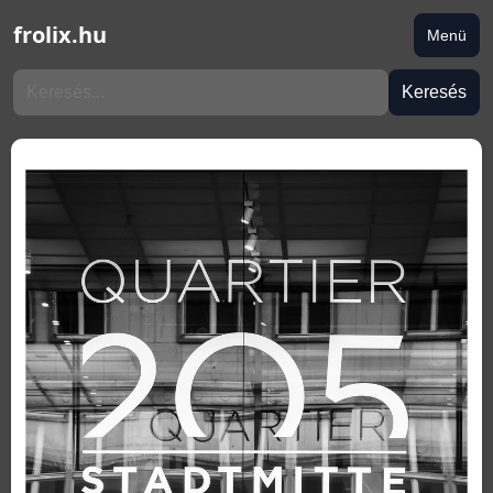
frolix.hu
Menü
Keresés