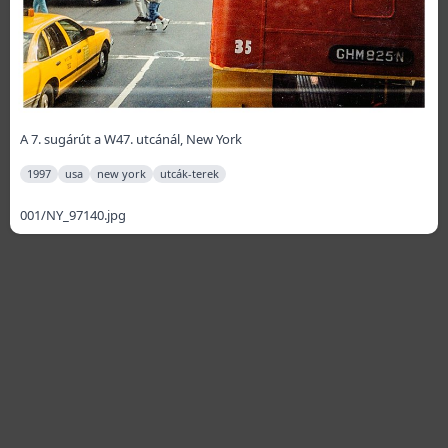
A 7. sugárút a W47. utcánál, New York
1997
usa
new york
utcák-terek
001/NY_97140.jpg