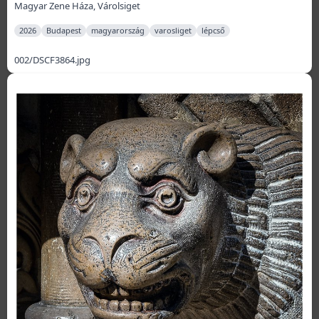
Magyar Zene Háza, Várolsiget
2026
Budapest
magyarország
varosliget
lépcső
002/DSCF3864.jpg