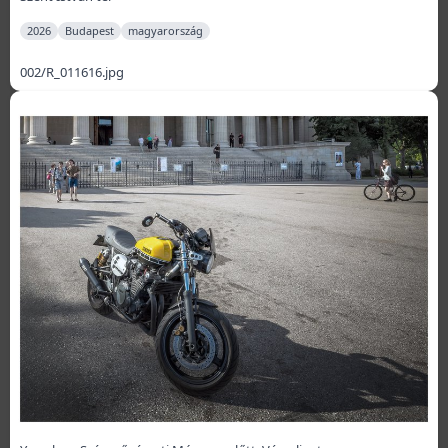
2026
Budapest
magyarország
002/R_011616.jpg