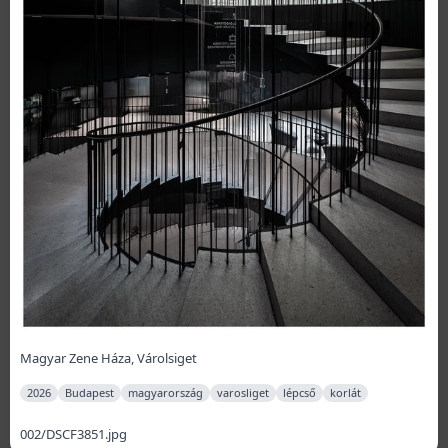
Magyar Zene Háza, Várolsiget
2026
Budapest
magyarország
varosliget
lépcső
korlát
002/DSCF3851.jpg