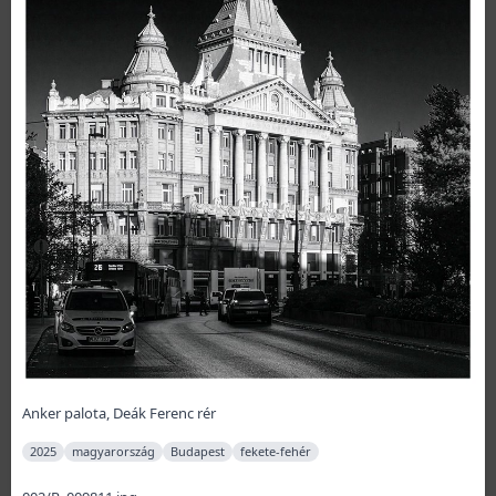
Anker palota, Deák Ferenc rér
2025
magyarország
Budapest
fekete-fehér