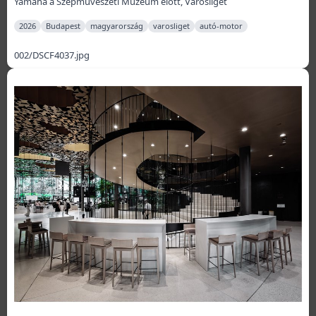
Yamaha a Szépművészeti Múzeum előtt, Városliget
2026
Budapest
magyarország
varosliget
autó-motor
002/DSCF4037.jpg