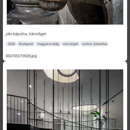
Jáki-kápolna, Városliget
2026
Budapest
magyarország
varosliget
szobor-plasztika
002/DSCF3928.jpg