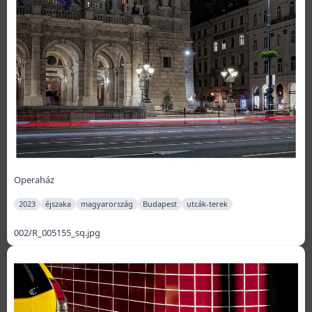
Operaház
2023
éjszaka
magyarország
Budapest
utcák-terek
002/R_005155_sq.jpg