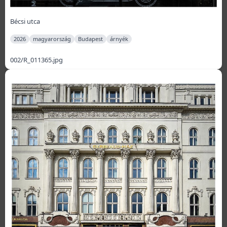
Bécsi utca
2026
magyarország
Budapest
árnyék
002/R_011365.jpg