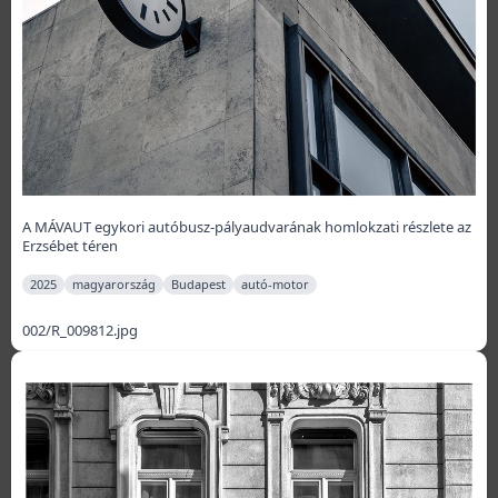
A MÁVAUT egykori autóbusz-pályaudvarának homlokzati részlete az
Erzsébet téren
2025
magyarország
Budapest
autó-motor
002/R_009812.jpg