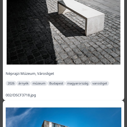
Néprajzi Múzeum, Városliget
2026
árnyék
múzeum
Budapest
magyarország
varosliget
002/DSCF3718.jpg