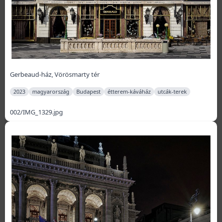
Gerbeaud-ház, Vörösmarty tér
2023
magyarország
Budapest
étterem-káváház
utcák-terek
002/IMG_1329.jpg