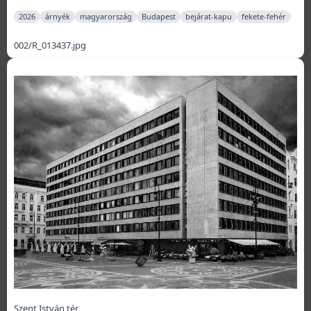
2026
árnyék
magyarország
Budapest
bejárat-kapu
fekete-fehér
002/R_013437.jpg
Szent István tér