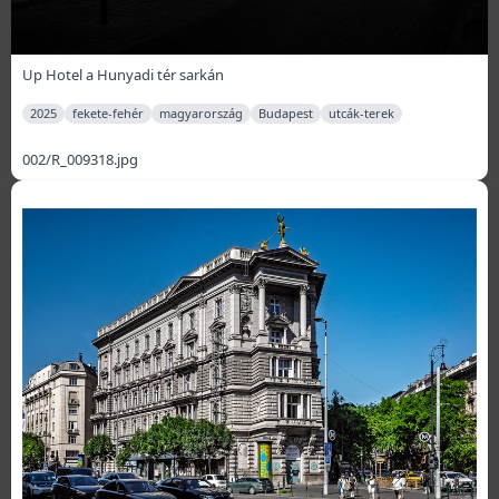
Up Hotel a Hunyadi tér sarkán
2025
fekete-fehér
magyarország
Budapest
utcák-terek
002/R_009318.jpg