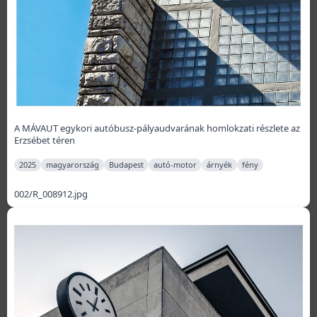
A MÁVAUT egykori autóbusz-pályaudvarának homlokzati részlete az
Erzsébet téren
2025
magyarország
Budapest
autó-motor
árnyék
fény
002/R_008912.jpg