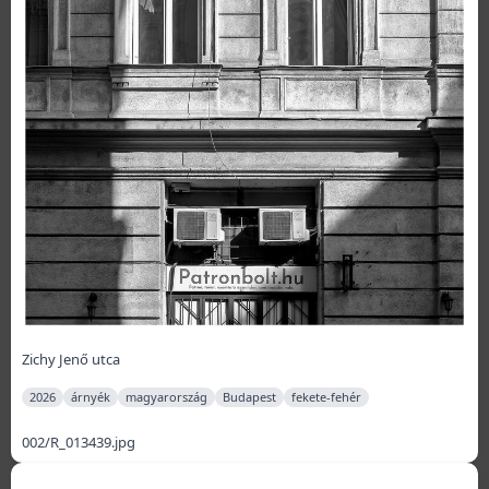
Zichy Jenő utca
2026
árnyék
magyarország
Budapest
fekete-fehér
002/R_013439.jpg