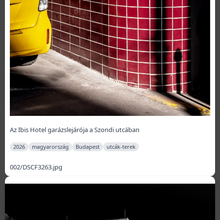
Az Ibis Hotel garázslejárója a Szondi utcában
2026
magyarország
Budapest
utcák-terek
002/DSCF3263.jpg