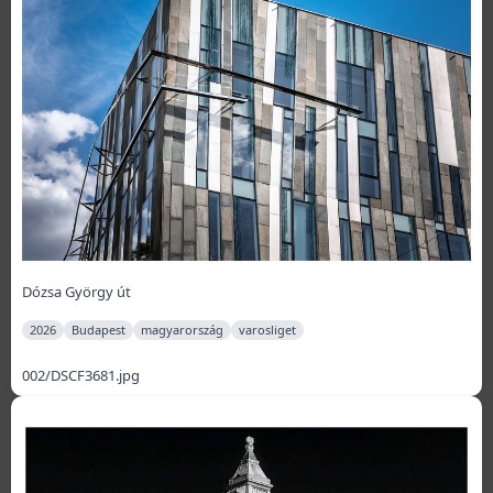
Dózsa György út
2026
Budapest
magyarország
varosliget
002/DSCF3681.jpg