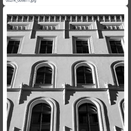
002/R_009811.jpg