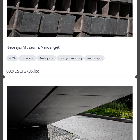
Néprajzi Múzeum, Városliget
2026
múzeum
Budapest
magyarország
varosliget
002/DSCF3735.jpg