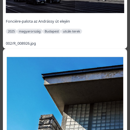
Foncière-palota az Andrássy út elején
2025
magyarország
Budapest
utcák-terek
002/R_008926.jpg