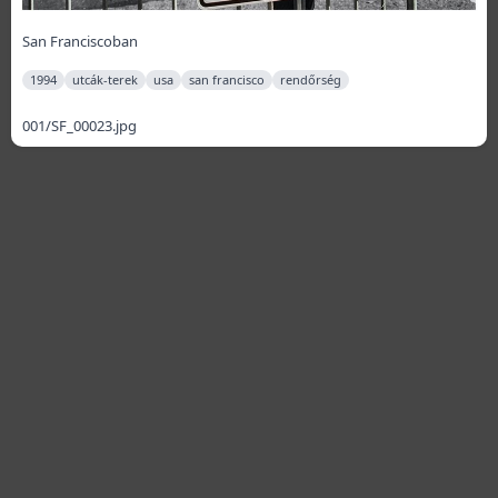
San Franciscoban
1994
utcák-terek
usa
san francisco
rendőrség
001/SF_00023.jpg