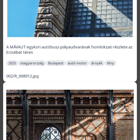
A MÁVAUT egykori autóbusz-pályaudvarának homlokzati részlete az
Erzsébet téren
2025
magyarország
Budapest
autó-motor
árnyék
fény
002/R_008912.jpg