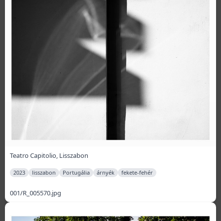
Teatro Capitolio, Lisszabon
2023
lisszabon
Portugália
árnyék
fekete-fehér
001/R_005570.jpg