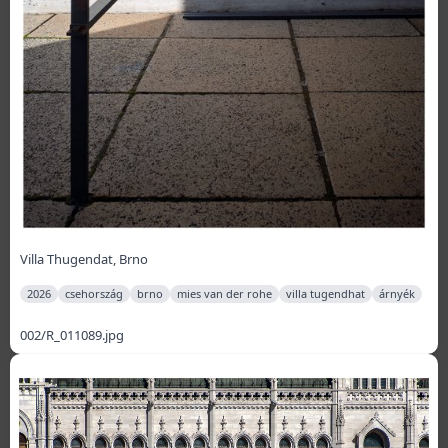
Villa Thugendat, Brno
2026
csehország
brno
mies van der rohe
villa tugendhat
árnyék
002/R_011089.jpg