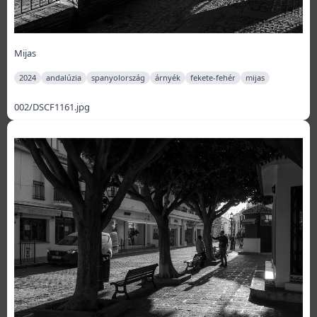
Mijas
2024
andalúzia
spanyolország
árnyék
fekete-fehér
mijas
002/DSCF1161.jpg