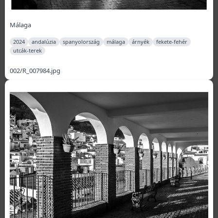
Málaga
2024
andalúzia
spanyolország
málaga
árnyék
fekete-fehér
utcák-terek
002/R_007984.jpg