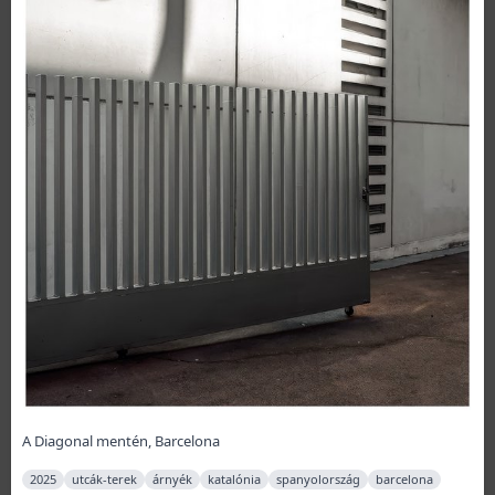
A Diagonal mentén, Barcelona
2025
utcák-terek
árnyék
katalónia
spanyolország
barcelona