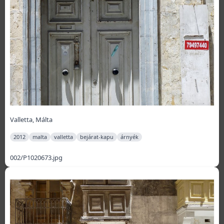
Valletta, Málta
2012
malta
valletta
bejárat-kapu
árnyék
002/P1020673.jpg