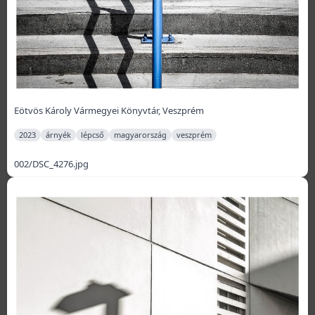
Eötvös Károly Vármegyei Könyvtár, Veszprém
2023
árnyék
lépcső
magyarország
veszprém
002/DSC_4276.jpg