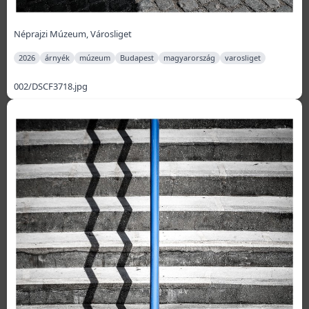
Néprajzi Múzeum, Városliget
2026
árnyék
múzeum
Budapest
magyarország
varosliget
002/DSCF3718.jpg