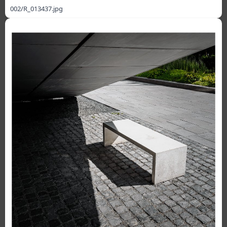
002/R_013437.jpg