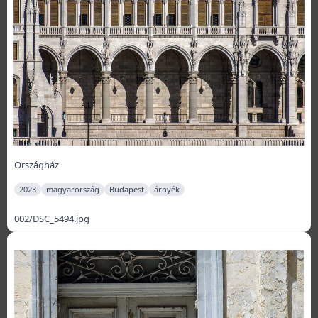
Országház
2023
magyarország
Budapest
árnyék
002/DSC_5494.jpg