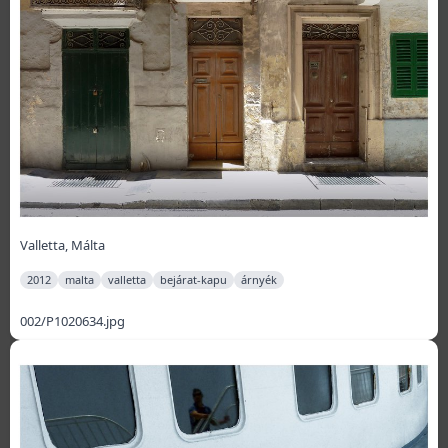
Valletta, Málta
2012
malta
valletta
bejárat-kapu
árnyék
002/P1020634.jpg