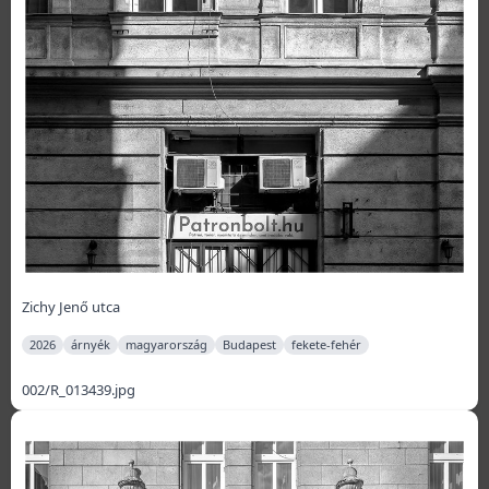
Zichy Jenő utca
2026
árnyék
magyarország
Budapest
fekete-fehér
002/R_013439.jpg