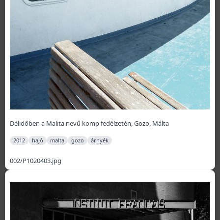
Délidőben a Malita nevű komp fedélzetén, Gozo, Málta
2012
hajó
malta
gozo
árnyék
002/P1020403.jpg