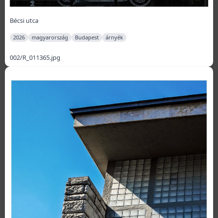
Bécsi utca
2026
magyarország
Budapest
árnyék
002/R_011365.jpg