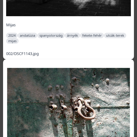
Mijas
2024
andalúzia
spanyolország
árnyék
fekete-fehér
utcák-terek
mijas
002/DSCF1143.jpg