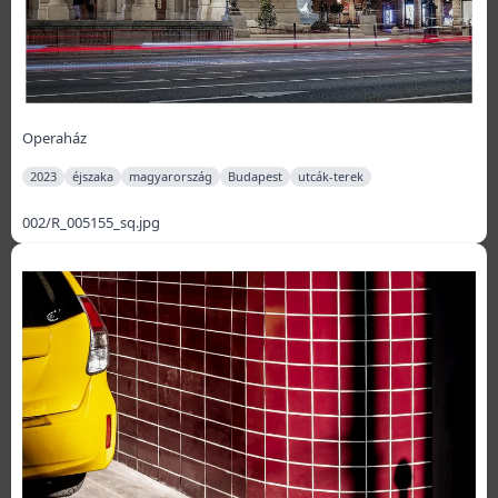
Operaház
2023
éjszaka
magyarország
Budapest
utcák-terek
002/R_005155_sq.jpg