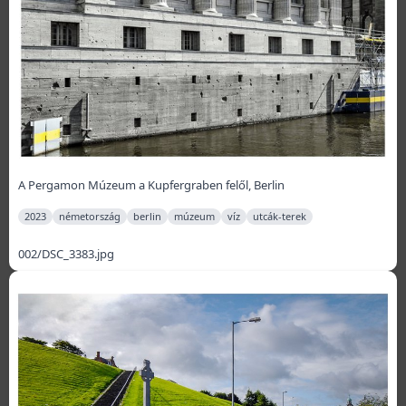
A Pergamon Múzeum a Kupfergraben felől, Berlin
2023
németország
berlin
múzeum
víz
utcák-terek
002/DSC_3383.jpg