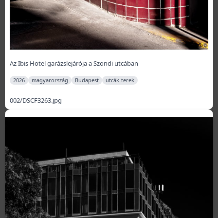
Az Ibis Hotel garázslejárója a Szondi utcában
2026
magyarország
Budapest
utcák-terek
002/DSCF3263.jpg