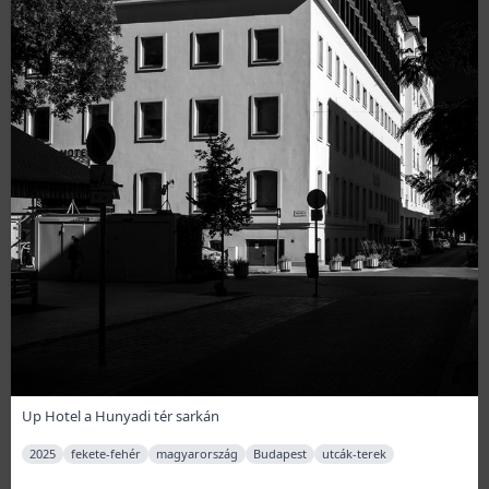
Up Hotel a Hunyadi tér sarkán
2025
fekete-fehér
magyarország
Budapest
utcák-terek