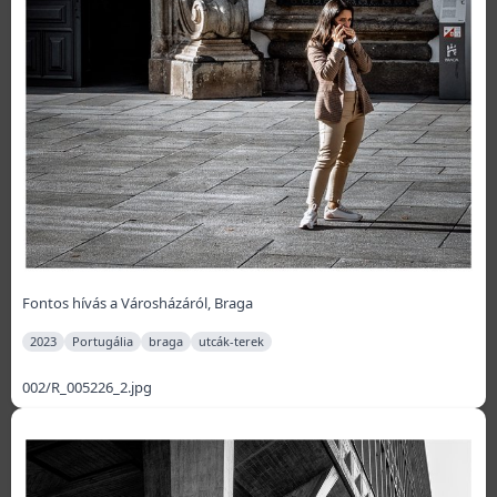
Fontos hívás a Városházáról, Braga
2023
Portugália
braga
utcák-terek
002/R_005226_2.jpg