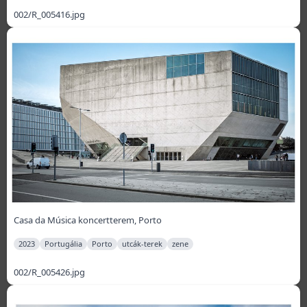
002/R_005416.jpg
Casa da Música koncertterem, Porto
2023
Portugália
Porto
utcák-terek
zene
002/R_005426.jpg