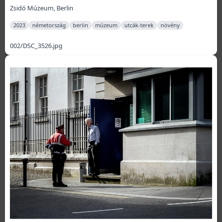
Zsidó Múzeum, Berlin
2023
németország
berlin
múzeum
utcák-terek
növény
002/DSC_3526.jpg