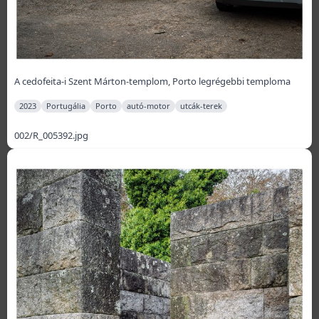
A cedofeita-i Szent Márton-templom, Porto legrégebbi temploma
2023
Portugália
Porto
autó-motor
utcák-terek
002/R_005392.jpg