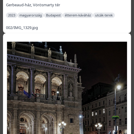
Gerbeaud-ház, Vörösmarty tér
2023
magyarország
Budapest
étterem-káváház
utcák-terek
002/IMG_1329.jpg