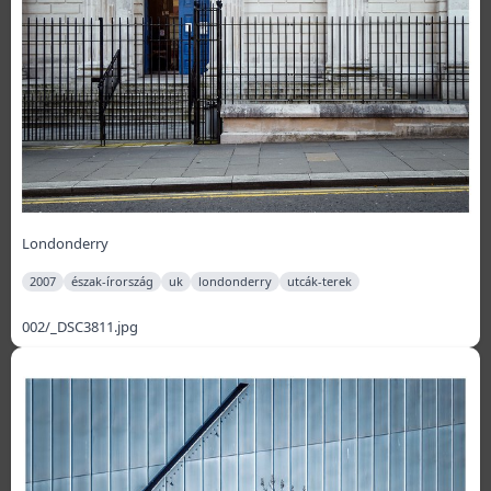
Londonderry
2007
észak-írország
uk
londonderry
utcák-terek
002/_DSC3811.jpg