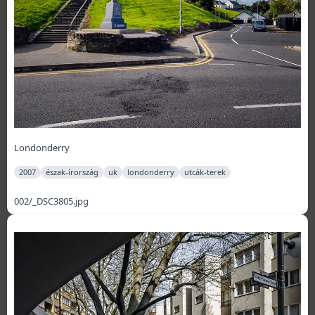
Londonderry
2007
észak-írország
uk
londonderry
utcák-terek
002/_DSC3805.jpg