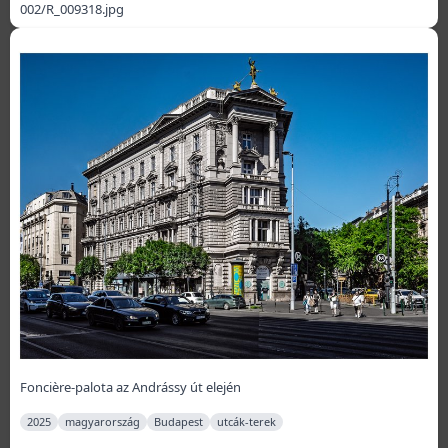
002/R_009318.jpg
Foncière-palota az Andrássy út elején
2025
magyarország
Budapest
utcák-terek