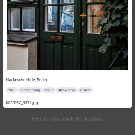
Hackesche Höfe, Berlin
2023
németország
berlin
utcák-terek
kirakat
002/DSC_3334.jpg
Hiba történt a betöltés közben.