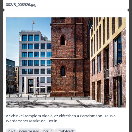
002/R_008926.jpg
A Schinkel-templom oldala, az előtérben a Bertelsmann-Haus a
Werderscher Markt-on, Berlin
2023
németország
berlin
utcák-terek