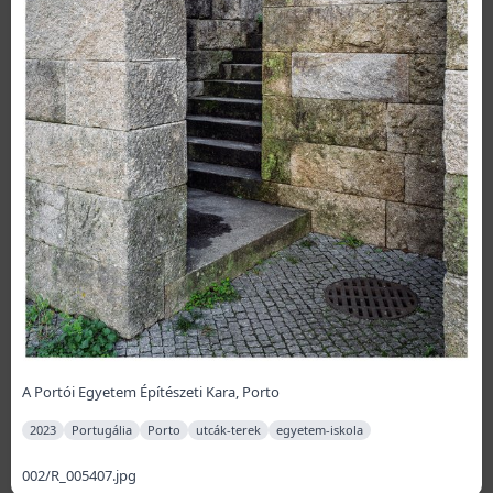
A Portói Egyetem Építészeti Kara, Porto
2023
Portugália
Porto
utcák-terek
egyetem-iskola
002/R_005407.jpg