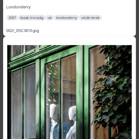
Londonderry
2007
észak-írország
uk
londonderry
utcák-terek
002/_DSC3810.jpg