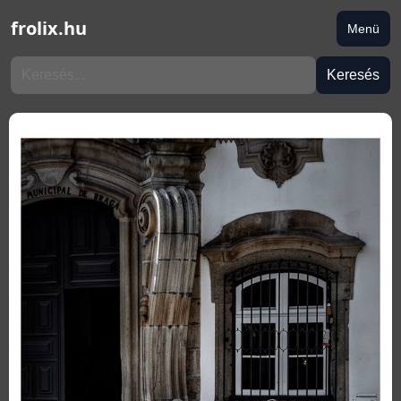
frolix.hu
Menü
Keresés