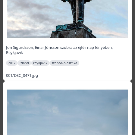
Jon Sigurdsson, Einar Jónsson szobra az éjféli nap fényében,
Reykjavik
2017
izland
reykjavik
szobor-plasztika
001/DSC_0471.jpg