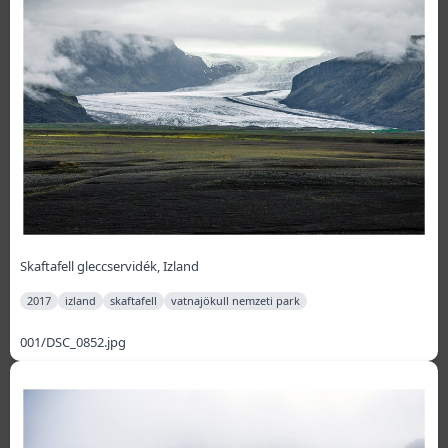
Skaftafell gleccservidék, Izland
2017
izland
skaftafell
vatnajökull nemzeti park
001/DSC_0852.jpg