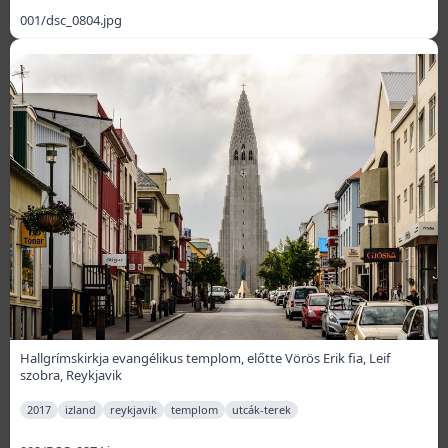
001/dsc_0804.jpg
Hallgrímskirkja evangélikus templom, előtte Vörös Erik fia, Leif
szobra, Reykjavik
2017
izland
reykjavik
templom
utcák-terek