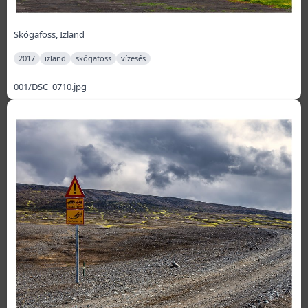
Skógafoss, Izland
2017
izland
skógafoss
vízesés
001/DSC_0710.jpg