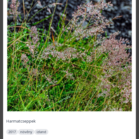
Harmatcseppek
2017
növény
izland