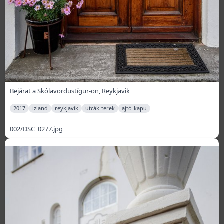
Bejárat a Skólavördustígur-on, Reykjavik
2017
izland
reykjavik
utcák-terek
ajtó-kapu
002/DSC_0277.jpg