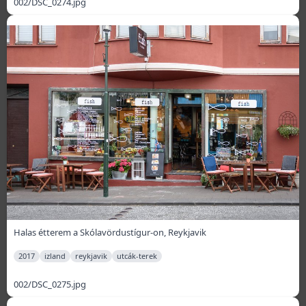
002/DSC_0274.jpg
Halas étterem a Skólavördustígur-on, Reykjavik
2017
izland
reykjavik
utcák-terek
002/DSC_0275.jpg