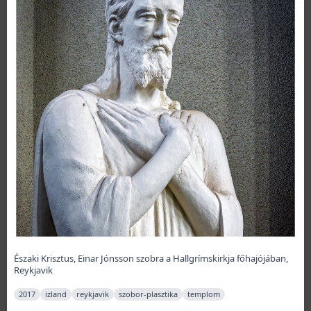
Északi Krisztus, Einar Jónsson szobra a Hallgrímskirkja főhajójában,
Reykjavik
2017
izland
reykjavik
szobor-plasztika
templom