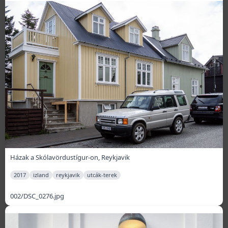
Házak a Skólavördustígur-on, Reykjavik
2017
izland
reykjavik
utcák-terek
002/DSC_0276.jpg