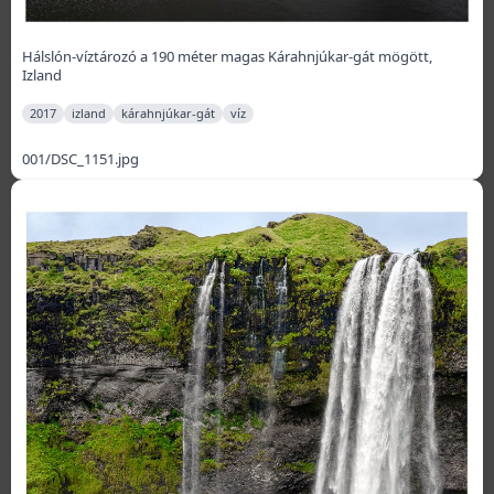
Hálslón-víztározó a 190 méter magas Kárahnjúkar-gát mögött,
Izland
2017
izland
kárahnjúkar-gát
víz
001/DSC_1151.jpg