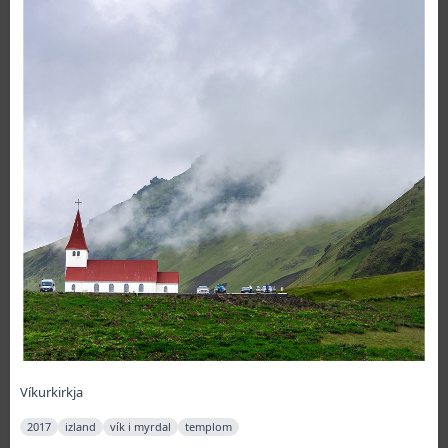
Víkurkirkja
2017
izland
vík i myrdal
templom