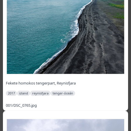
Fekete homokos tengerpart, Reynisfjara
2017
izland
reynisfjara
tenger-óceán
001/DSC_0765.jpg